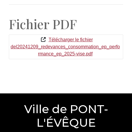
Fichier PDF
Télécharger le fichier
del20241209_redevances_consommation_ep_perfo
rmance_ep_2025-vise.pdf
Ville de PONT-
L'ÉVÊQUE