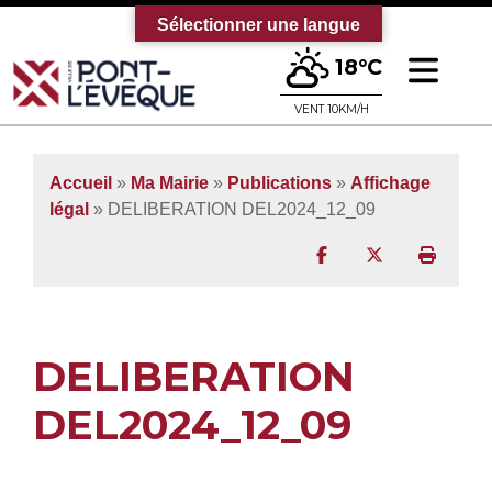
Sélectionner une langue
Ouv
18°C
Bienvenue sur le site officiel de la vi
VENT 10KM/H
Accueil
»
Ma Mairie
»
Publications
»
Affichage
légal
» DELIBERATION DEL2024_12_09
Partager sur Facebo
Partager sur T
Imprim
DELIBERATION
DEL2024_12_09