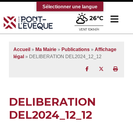
Sélectionner une langue
Ouv
26°C
Bienvenue sur le site officiel de la vi
VENT 10KM/H
Accueil
»
Ma Mairie
»
Publications
»
Affichage
légal
» DELIBERATION DEL2024_12_12
Partager sur Facebo
Partager sur T
Imprim
DELIBERATION
DEL2024_12_12