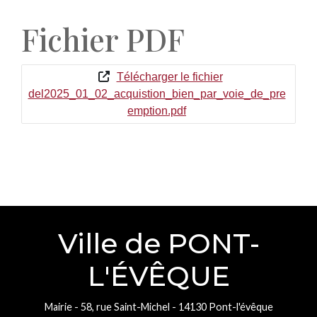
Fichier PDF
Télécharger le fichier
del2025_01_02_acquistion_bien_par_voie_de_pre
emption.pdf
Ville de PONT-
L'ÉVÊQUE
Mairie - 58, rue Saint-Michel - 14130 Pont-l'évêque