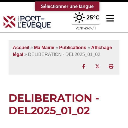
Sélectionner une langue
Ouv
25°C
Bienvenue sur le site officiel de la vi
VENT 40KM/H
Accueil
»
Ma Mairie
»
Publications
»
Affichage
légal
» DELIBERATION - DEL2025_01_02
Partager sur Facebo
Partager sur T
Imprim
DELIBERATION -
DEL2025_01_02