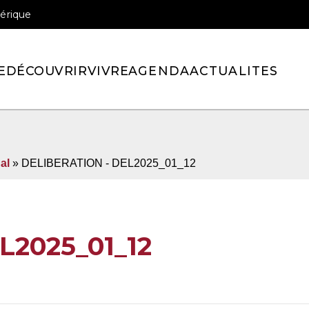
érique
officiel de la ville de Pont-l’Eveque
E
DÉCOUVRIR
VIVRE
AGENDA
ACTUALITES
al
» DELIBERATION - DEL2025_01_12
L2025_01_12