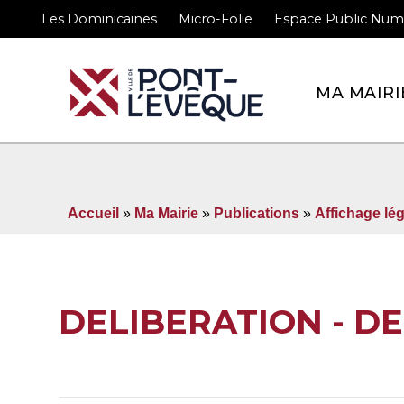
Les Dominicaines
Micro-Folie
Espace Public Num
Bienvenue sur le site 
MA MAIRI
Accueil
»
Ma Mairie
»
Publications
»
Affichage lég
DELIBERATION - DE