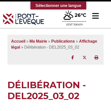
Sélectionner une langue
Ouv
26°C
Bienvenue sur le site officiel de la vi
VENT 10KM/H
Accueil
»
Ma Mairie
»
Publications
»
Affichage
légal
» Délibération - DEL2025_03_02
Partager sur Facebo
Partager sur T
Imprim
DÉLIBÉRATION -
DEL2025_03_02