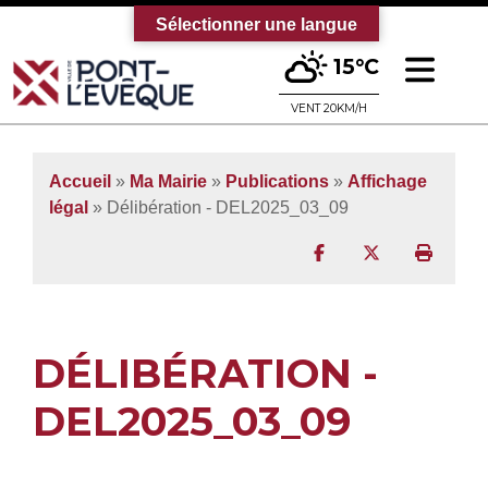
Sélectionner une langue
Ouv
15°C
Bienvenue sur le site officiel de la vi
VENT 20KM/H
Accueil
»
Ma Mairie
»
Publications
»
Affichage
légal
» Délibération - DEL2025_03_09
Partager sur Facebo
Partager sur T
Imprim
DÉLIBÉRATION -
DEL2025_03_09