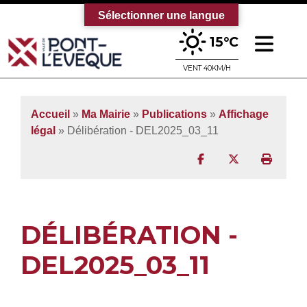
Sélectionner une langue
Ouv
15°C
Bienvenue sur le site officiel de la vi
VENT 40KM/H
Accueil
»
Ma Mairie
»
Publications
»
Affichage
légal
» Délibération - DEL2025_03_11
Partager sur Facebo
Partager sur T
Imprim
DÉLIBÉRATION -
DEL2025_03_11