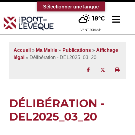
Sélectionner une langue
Ouv
18°C
Bienvenue sur le site officiel de la vi
VENT 20KM/H
Accueil
»
Ma Mairie
»
Publications
»
Affichage
légal
» Délibération - DEL2025_03_20
Partager sur Facebo
Partager sur T
Imprim
DÉLIBÉRATION -
DEL2025_03_20