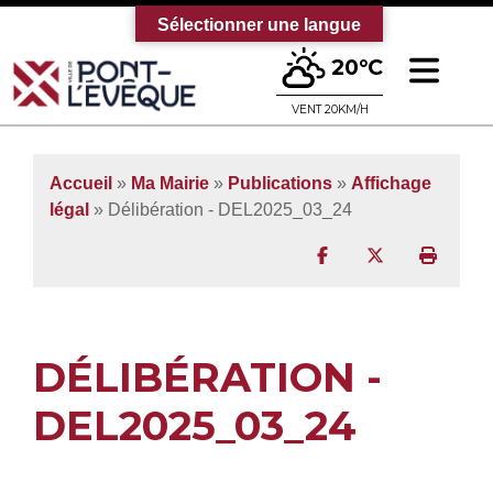
Sélectionner une langue
Ouv
20°C
Bienvenue sur le site officiel de la vi
VENT 20KM/H
Accueil
»
Ma Mairie
»
Publications
»
Affichage
légal
» Délibération - DEL2025_03_24
Partager sur Facebo
Partager sur T
Imprim
DÉLIBÉRATION -
DEL2025_03_24