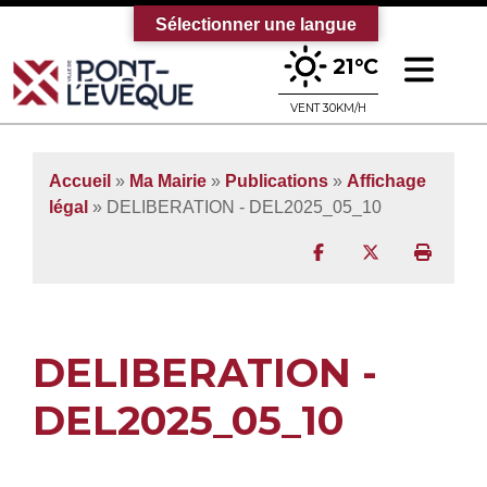
Sélectionner une langue
Ouv
21°C
Bienvenue sur le site officiel de la vi
VENT 30KM/H
Accueil
»
Ma Mairie
»
Publications
»
Affichage
légal
» DELIBERATION - DEL2025_05_10
Partager sur Facebo
Partager sur T
Imprim
DELIBERATION -
DEL2025_05_10