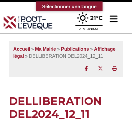
Sélectionner une langue
Ouv
21°C
Bienvenue sur le site officiel de la vi
VENT 40KM/H
Accueil
»
Ma Mairie
»
Publications
»
Affichage
légal
» DELLIBERATION DEL2024_12_11
Partager sur Facebo
Partager sur T
Imprim
DELLIBERATION
DEL2024_12_11