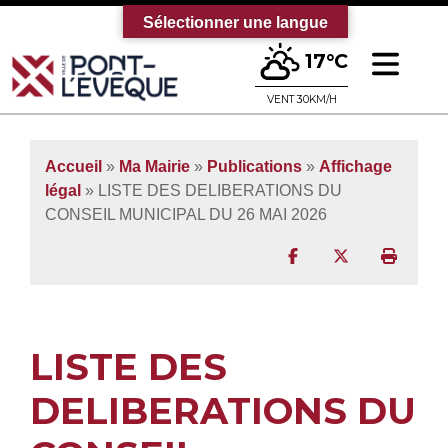
Sélectionner une langue
Ouv
17°C
Bienvenue sur le site officiel de la vi
VENT 30KM/H
Accueil
»
Ma Mairie
»
Publications
»
Affichage
légal
» LISTE DES DELIBERATIONS DU
CONSEIL MUNICIPAL DU 26 MAI 2026
Partager sur Facebo
Partager sur T
Imprim
LISTE DES
DELIBERATIONS DU