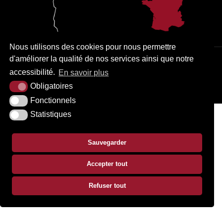
Nous utilisons des cookies pour nous permettre
d'améliorer la qualité de nos services ainsi que notre
PLAN DU SITE
MENTIONS LÉGALES
ACCESSIBILITÉ
accessibilité.
En savoir plus
KREA3
Obligatoires
Fonctionnels
Statistiques
Sauvegarder
Accepter tout
Refuser tout