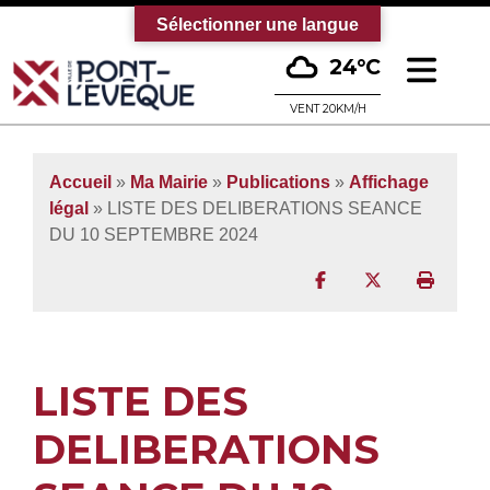
Sélectionner une langue
Ouv
24°C
Bienvenue sur le site officiel de la vi
VENT 20KM/H
Accueil
»
Ma Mairie
»
Publications
»
Affichage
légal
» LISTE DES DELIBERATIONS SEANCE
DU 10 SEPTEMBRE 2024
Partager sur Facebo
Partager sur T
Imprim
LISTE DES
DELIBERATIONS