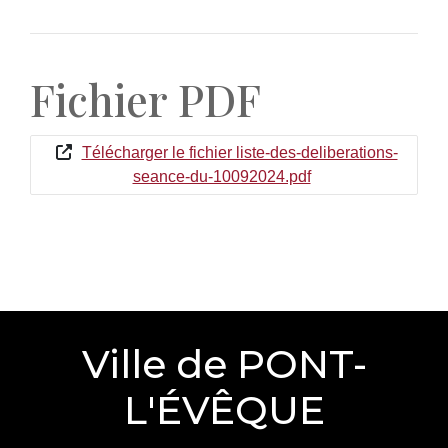
Fichier PDF
Télécharger le fichier liste-des-deliberations-
seance-du-10092024.pdf
Ville de PONT-
L'ÉVÊQUE