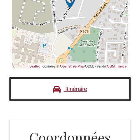
Leaflet
| données ©
OpenStreetMap
/ODbL - rendu
OSM France
Itinéraire
Coordonnées