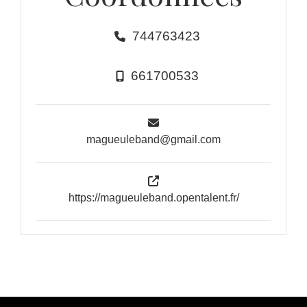
744763423
661700533
magueuleband@gmail.com
https://magueuleband.opentalent.fr/