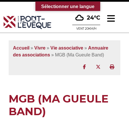
Sélectionner une langue
Ouv
24°C
Bienvenue sur le site officiel de la vi
VENT 20KM/H
Accueil
»
Vivre
»
Vie associative
»
Annuaire
des associations
» MGB (Ma Gueule Band)
Partager sur Facebo
Partager sur T
Imprim
MGB (MA GUEULE
BAND)