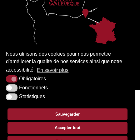
Nous utilisons des cookies pour nous permettre
d'améliorer la qualité de nos services ainsi que notre
PLAN DU SITE
MENTIONS LÉGALES
ACCESSIBILITÉ
accessibilité.
En savoir plus
KREA3
Obligatoires
Fonctionnels
Statistiques
Sauvegarder
Accepter tout