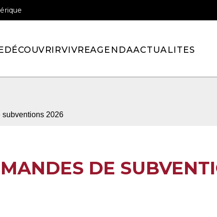
érique
officiel de la ville de Pont-l’Eveque
E
DÉCOUVRIR
VIVRE
AGENDA
ACTUALITES
 subventions 2026
DEMANDES DE SUBVENT