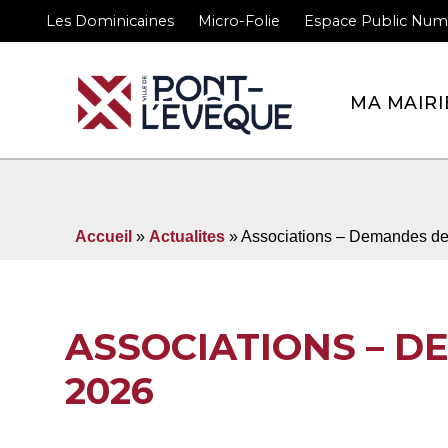
Les Dominicaines
Micro-Folie
Espace Public Num
Bienvenue sur le site 
MA MAIRI
Accueil
»
Actualites
» Associations – Demandes de
ASSOCIATIONS – 
2026