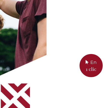
En
1 clic