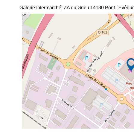
Galerie Intermarché, ZA du Grieu
14130
Pont-l'Évêqu