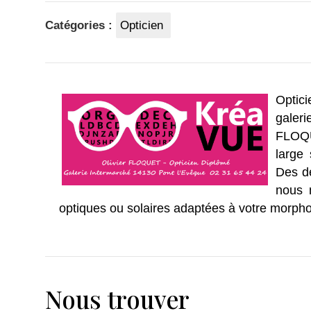
Catégories :
Opticien
Optic
galer
FLOQU
large 
Des d
nous 
optiques ou solaires adaptées à votre morphol
Nous trouver