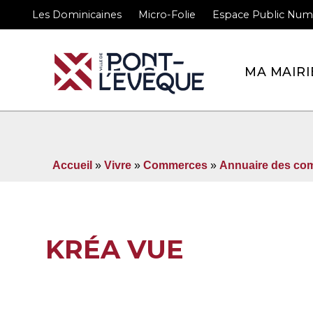
Les Dominicaines
Micro-Folie
Espace Public Num
Bienvenue sur le site 
MA MAIRI
Accueil
»
Vivre
»
Commerces
»
Annuaire des co
KRÉA VUE