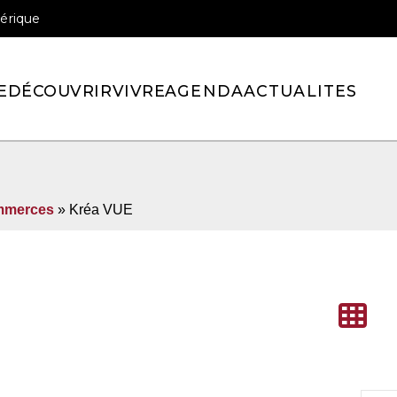
érique
officiel de la ville de Pont-l’Eveque
E
DÉCOUVRIR
VIVRE
AGENDA
ACTUALITES
mmerces
» Kréa VUE