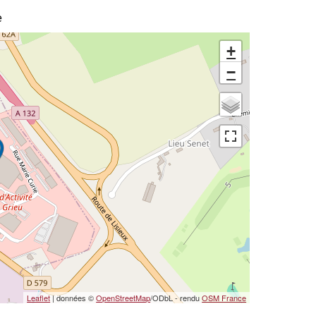
e
+
−
Leaflet
| données ©
OpenStreetMap
/ODbL - rendu
OSM France