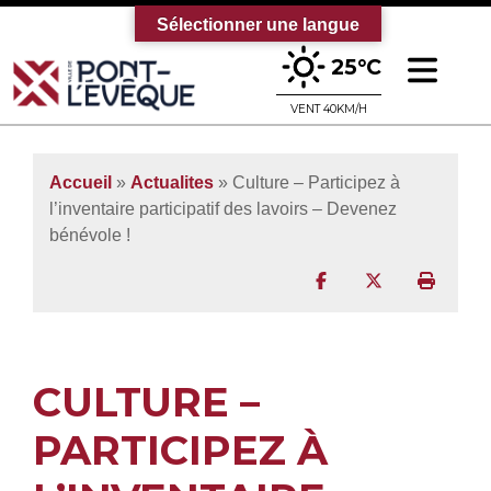
Sélectionner une langue
Ouv
25°C
Bienvenue sur le site officiel de la vi
VENT 40KM/H
Accueil
»
Actualites
» Culture – Participez à
l’inventaire participatif des lavoirs – Devenez
bénévole !
Partager sur Facebo
Partager sur T
Imprim
CULTURE –
PARTICIPEZ À