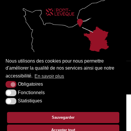
Nous utilisons des cookies pour nous permettre
d'améliorer la qualité de nos services ainsi que notre
PLAN DU SITE
MENTIONS LÉGALES
ACCESSIBILITÉ
accessibilité.
En savoir plus
KREA3
Obligatoires
Fonctionnels
Statistiques
Sauvegarder
Accepter tout