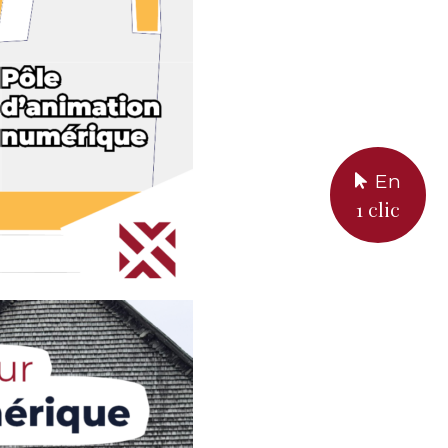
En
1 clic