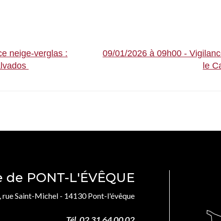
ce neige-verglas :
09/01/2026 à 09h00 - Vigilanc
Calvados
le C
le de PONT-L'ÉVÊQUE
, rue Saint-Michel - 14130 Pont-l'évêque
Tél. 02 31 64 00 02