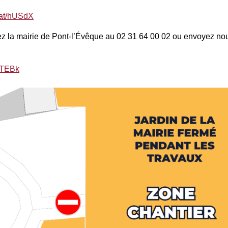
l.at/hUSdX
lez la mairie de Pont-l’Évêque au 02 31 64 00 02 ou envoyez no
ZaTEBk