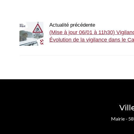
Actualité précédente
(Mise à jour 06/01 à 11h30) Vigilan
Évolution de la vigilance dans le 
Vil
Mairie - 58