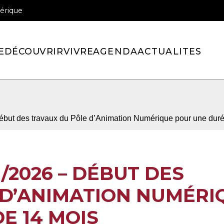
érique
officiel de la ville de Pont-l’Eveque
E
DÉCOUVRIR
VIVRE
AGENDA
ACTUALITES
Début des travaux du Pôle d’Animation Numérique pour une dur
1/2026 – DÉBUT DES
 D’ANIMATION NUMÉRI
E 14 MOIS