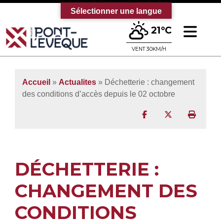
Sélectionner une langue
Ouv
21°C
Bienvenue sur le site officiel de la vi
VENT 30KM/H
Accueil
»
Actualites
» Déchetterie : changement
des conditions d’accès depuis le 02 octobre
Partager sur Facebo
Partager sur T
Imprim
DÉCHETTERIE :
CHANGEMENT DES
CONDITIONS