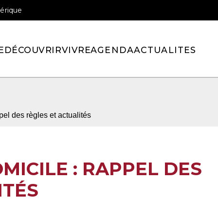
érique
officiel de la ville de Pont-l’Eveque
E
DÉCOUVRIR
VIVRE
AGENDA
ACTUALITES
el des règles et actualités
ICILE : RAPPEL DES
ITÉS