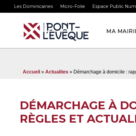
Les Dominicaines
Micro-Folie
Espace Public Num
Bienvenue sur le site 
MA MAIRI
Accueil
»
Actualites
» Démarchage à domicile : rapp
DÉMARCHAGE À DOM
RÈGLES ET ACTUAL