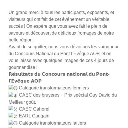
Un grand merci à tous les participants, exposants, et
visiteurs qui ont fait de cet événement un véritable
succès ! On espère que vous avez fait le plein de
saveurs et découvert de délicieux fromages de notre
belle région.
Avant de se quitter, nous vous dévoilons les vainqueur
du Concours National du Pont-l’Évêque AOP, et on
vous laisse avec quelques images de ces 4 jours de
gourmandise !
𝗥𝗲́𝘀𝘂𝗹𝘁𝗮𝘁𝘀 𝗱𝘂 𝗖𝗼𝗻𝗰𝗼𝘂𝗿𝘀 𝗻𝗮𝘁𝗶𝗼𝗻𝗮𝗹 𝗱𝘂 𝗣𝗼𝗻𝘁-
𝗹’𝗘́𝘃𝗲̂𝗾𝘂𝗲 𝗔𝗢𝗣
Catégorie transformateurs fermiers
GAEC des bruyères + Prix spécial Guy David du
Meilleur goût.
GAEC Cahorel
EARL Gaugain
Catégorie transformateurs laitiers