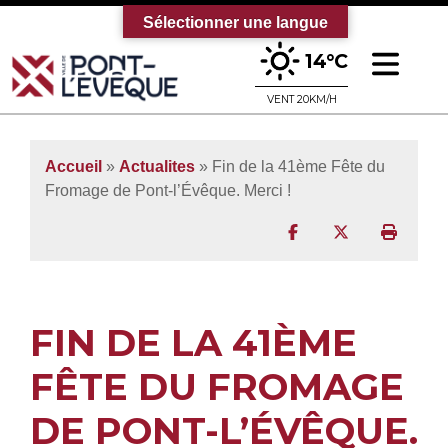
Sélectionner une langue
Ouv
14°C
Bienvenue sur le site officiel de la vi
VENT 20KM/H
Accueil
»
Actualites
» Fin de la 41ème Fête du
Fromage de Pont-l’Évêque. Merci !
Partager sur Facebo
Partager sur T
Imprim
FIN DE LA 41ÈME
FÊTE DU FROMAGE
DE PONT-L’ÉVÊQUE.