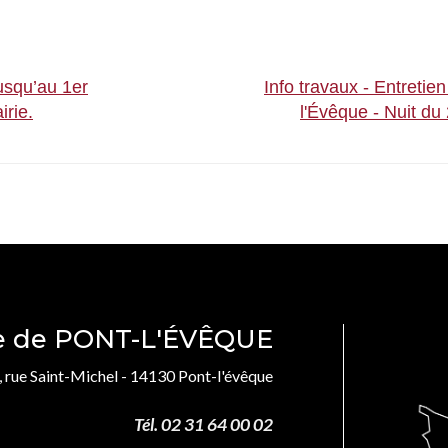
usqu’au 1er
Info travaux - Entretie
rie.
l'Évêque - Nuit d
le de PONT-L'ÉVÊQUE
, rue Saint-Michel - 14130 Pont-l'évêque
Tél. 02 31 64 00 02