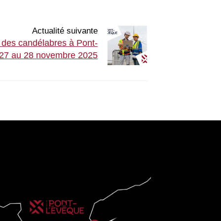
Actualité suivante
n des candélabres à Pont-
u 27 au 28 novembre 2025