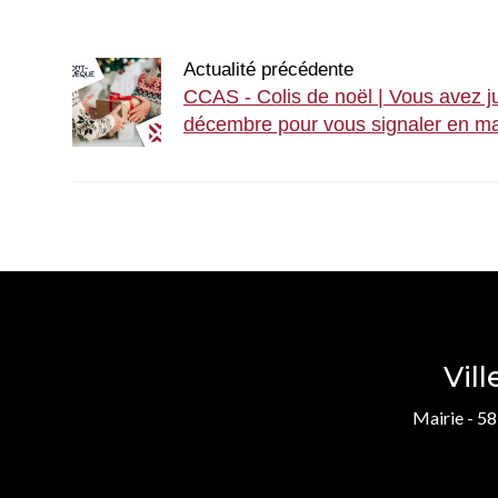
Actualité précédente
CCAS - Colis de noël | Vous avez j
décembre pour vous signaler en mai
Vil
Mairie - 58