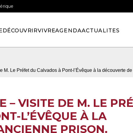
érique
officiel de la ville de Pont-l’Eveque
E
DÉCOUVRIR
VIVRE
AGENDA
ACTUALITES
e M. Le Préfet du Calvados à Pont-l’Évêque à la découverte de 
 – VISITE DE M. LE PR
NT-L’ÉVÊQUE À LA
ANCIENNE PRISON.