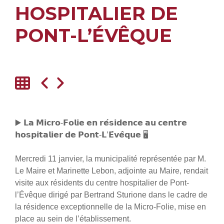
HOSPITALIER DE
PONT-L’ÉVÊQUE
▶️ 𝗟𝗮 𝗠𝗶𝗰𝗿𝗼-𝗙𝗼𝗹𝗶𝗲 𝗲𝗻 𝗿𝗲́𝘀𝗶𝗱𝗲𝗻𝗰𝗲 𝗮𝘂 𝗰𝗲𝗻𝘁𝗿𝗲
𝗵𝗼𝘀𝗽𝗶𝘁𝗮𝗹𝗶𝗲𝗿 𝗱𝗲 𝗣𝗼𝗻𝘁-𝗟’𝗘́𝘃𝗲̂𝗾𝘂𝗲 🖥
Mercredi 11 janvier, la municipalité représentée par M.
Le Maire et Marinette Lebon, adjointe au Maire, rendait
visite aux résidents du centre hospitalier de Pont-
l’Évêque dirigé par Bertrand Sturione dans le cadre de
la résidence exceptionnelle de la Micro-Folie, mise en
place au sein de l’établissement.