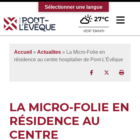
Sélectionner une langue
Ouv
27°C
Bienvenue sur le site officiel de la vi
VENT 10KM/H
Accueil
»
Actualites
» La Micro-Folie en
résidence au centre hospitalier de Pont-L’Évêque
Partager sur Facebo
Partager sur T
Imprim
LA MICRO-FOLIE EN
RÉSIDENCE AU
CENTRE