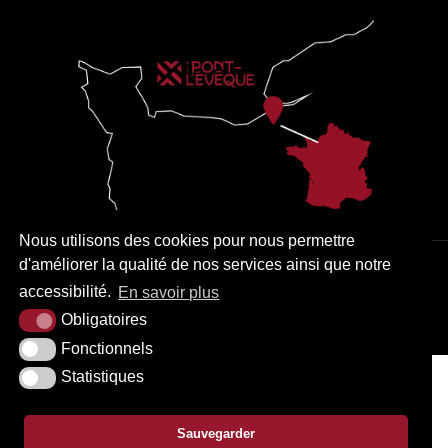
Nous utilisons des cookies pour nous permettre
d'améliorer la qualité de nos services ainsi que notre
PLAN DU SITE
MENTIONS LÉGALES
ACCESSIBILITÉ
accessibilité.
En savoir plus
KREA3
Obligatoires
Fonctionnels
Statistiques
Sauvegarder