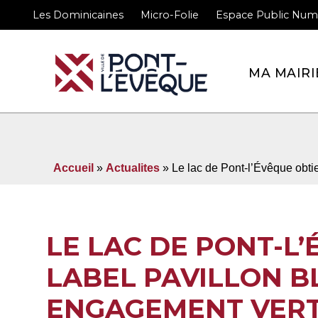
Les Dominicaines
Micro-Folie
Espace Public Num
Bienvenue sur le site 
MA MAIRI
Accueil
»
Actualites
» Le lac de Pont-l’Évêque obti
LE LAC DE PONT-L’
LABEL PAVILLON B
ENGAGEMENT VERT