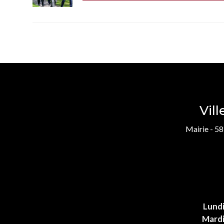
Vil
Mairie - 58
Lund
Mard