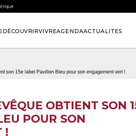
érique
officiel de la ville de Pont-l’Eveque
E
DÉCOUVRIR
VIVRE
AGENDA
ACTUALITES
ent son 15e label Pavillon Bleu pour son engagement vert !
ÉVÊQUE OBTIENT SON 1
LEU POUR SON
 !