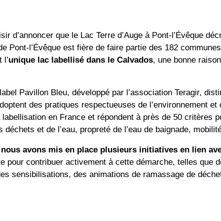
isir d’annoncer que
le Lac Terre d’Auge à Pont-l’Évêque
décr
 de Pont-l’Évêque
est fière de faire partie des
182
communes 
 l’
unique lac labellisé dans le Calvados
, une bonne raison d
label Pavillon Bleu, développé par l’association Teragir, dis
adoptent des pratiques respectueuses de l’environnement e
 labellisation
en France et répondent à près de
50 critères 
s déchets et de l’eau, propreté de l’eau de baignade, mobil
nous avons mis en place plusieurs initiatives en lien ave
te pour contribuer activement à cette démarche, telles que
d
des sensibilisations, des animations de ramassage de déche