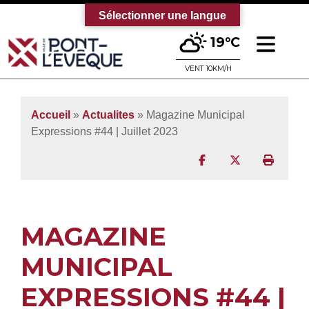
Sélectionner une langue
Ouv
19°C
Bienvenue sur le site officiel de la vi
VENT 10KM/H
Accueil
»
Actualites
» Magazine Municipal
Expressions #44 | Juillet 2023
Partager sur Facebo
Partager sur T
Imprim
MAGAZINE
MUNICIPAL
EXPRESSIONS #44 |