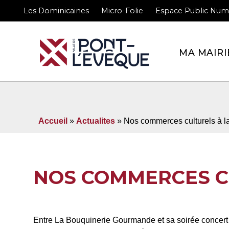
Les Dominicaines
Micro-Folie
Espace Public Num
Bienvenue sur le site 
MA MAIRI
Accueil
»
Actualites
» Nos commerces culturels à l
NOS COMMERCES C
Entre
La Bouquinerie Gourmande
et sa soirée concert