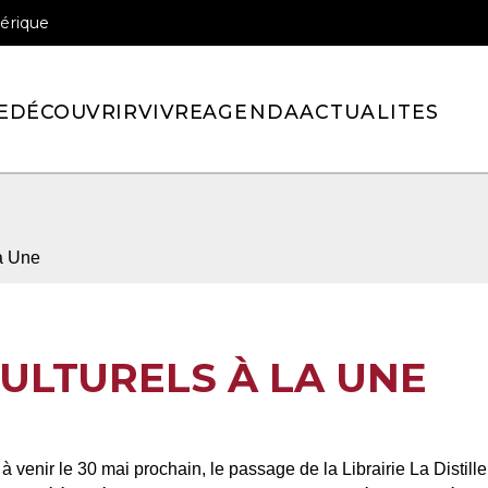
érique
officiel de la ville de Pont-l’Eveque
E
DÉCOUVRIR
VIVRE
AGENDA
ACTUALITES
a Une
ULTURELS À LA UNE
 à venir le 30 mai prochain, le passage de la
Librairie La Distill