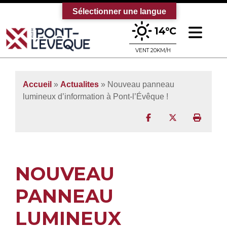
Sélectionner une langue
Ouv
14°C
Bienvenue sur le site officiel de la vi
VENT 20KM/H
Accueil
»
Actualites
» Nouveau panneau
lumineux d’information à Pont-l’Évêque !
Partager sur Facebo
Partager sur T
Imprim
NOUVEAU
PANNEAU
LUMINEUX