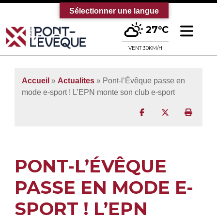
Sélectionner une langue
Ouv
27°C
Bienvenue sur le site officiel de la vi
VENT 30KM/H
Accueil
»
Actualites
» Pont-l’Évêque passe en
mode e-sport ! L’EPN monte son club e-sport
Partager sur Facebo
Partager sur T
Imprim
PONT-L’ÉVÊQUE
PASSE EN MODE E-
SPORT ! L’EPN