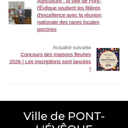
Agriculture : la ville de Pont-
l'Évêque soutient les filières
d'excellence avec la réunion
nationale des races locales
porcines
Actualité suivante
Concours des maisons fleuries
2026 | Les inscriptions sont lancées
!
Ville de PONT-