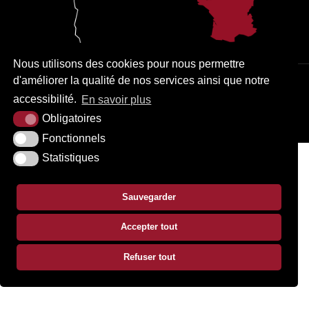
Nous utilisons des cookies pour nous permettre
d'améliorer la qualité de nos services ainsi que notre
PLAN DU SITE
MENTIONS LÉGALES
ACCESSIBILITÉ
accessibilité.
En savoir plus
KREA3
Obligatoires
Fonctionnels
Statistiques
Sauvegarder
Accepter tout
Refuser tout