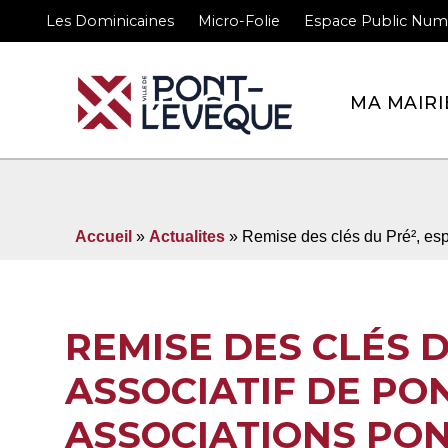
Les Dominicaines
Micro-Folie
Espace Public Num
Bienvenue sur le site 
MA MAIRI
Accueil
»
Actualites
» Remise des clés du Pré², esp
REMISE DES CLÉS D
ASSOCIATIF DE PO
ASSOCIATIONS PON