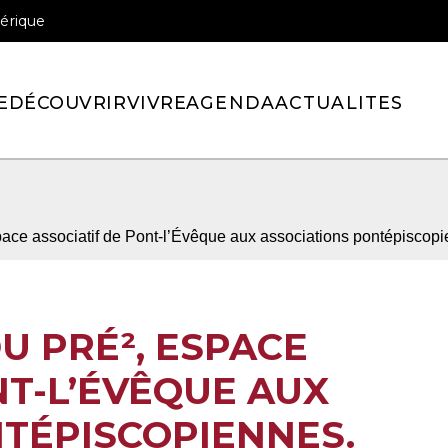
érique
officiel de la ville de Pont-l’Eveque
E
DÉCOUVRIR
VIVRE
AGENDA
ACTUALITES
ace associatif de Pont-l’Évêque aux associations pontépiscopi
U PRÉ², ESPACE
NT-L’ÉVÊQUE AUX
TÉPISCOPIENNES.