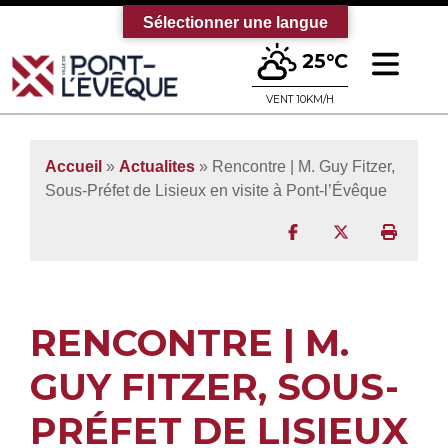
Sélectionner une langue
Ouv
25°C
Bienvenue sur le site officiel de la vi
VENT 10KM/H
Accueil
»
Actualites
» Rencontre | M. Guy Fitzer,
Sous-Préfet de Lisieux en visite à Pont-l’Évêque
Partager sur Facebo
Partager sur T
Imprim
RENCONTRE | M.
GUY FITZER, SOUS-
PRÉFET DE LISIEUX