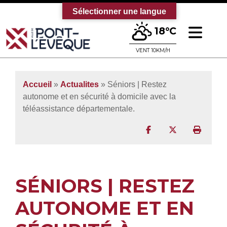
Sélectionner une langue
Ouv
18°C
Bienvenue sur le site officiel de la vi
VENT 10KM/H
Accueil
»
Actualites
» Séniors | Restez
autonome et en sécurité à domicile avec la
téléassistance départementale.
Partager sur Facebo
Partager sur T
Imprim
SÉNIORS | RESTEZ
AUTONOME ET EN