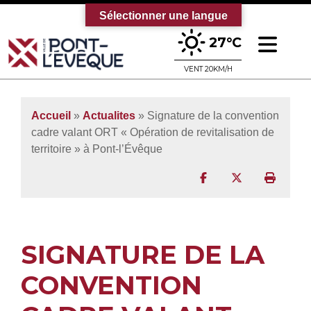
Sélectionner une langue
Ouv
27°C
Bienvenue sur le site officiel de la vi
VENT 20KM/H
Accueil
»
Actualites
» Signature de la convention
cadre valant ORT « Opération de revitalisation de
territoire » à Pont-l’Évêque
Partager sur Facebo
Partager sur T
Imprim
SIGNATURE DE LA
CONVENTION