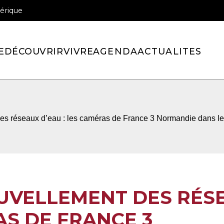
érique
officiel de la ville de Pont-l’Eveque
E
DÉCOUVRIR
VIVRE
AGENDA
ACTUALITES
s réseaux d’eau : les caméras de France 3 Normandie dans les
UVELLEMENT DES RÉS
AS DE FRANCE 3