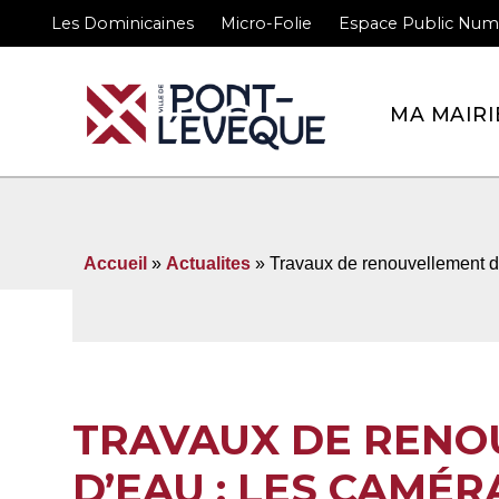
Les Dominicaines
Micro-Folie
Espace Public Num
Bienvenue sur le site 
MA MAIRI
Accueil
»
Actualites
» Travaux de renouvellement de
TRAVAUX DE RENO
D’EAU : LES CAMÉR