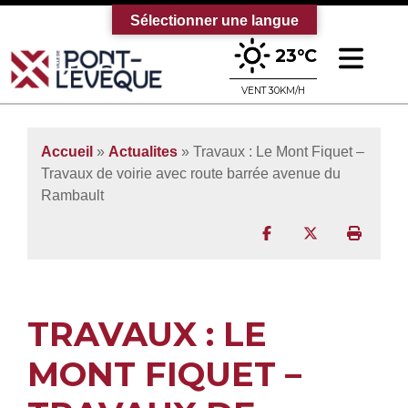
Sélectionner une langue
Ouv
23°C
Bienvenue sur le site officiel de la vi
VENT 30KM/H
Accueil
»
Actualites
» Travaux : Le Mont Fiquet –
Travaux de voirie avec route barrée avenue du
Rambault
Partager sur Facebo
Partager sur T
Imprim
TRAVAUX : LE
MONT FIQUET –