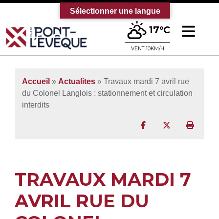
Sélectionner une langue
Ouv
17°C
Bienvenue sur le site officiel de la vi
VENT 10KM/H
Accueil
»
Actualites
» Travaux mardi 7 avril rue
du Colonel Langlois : stationnement et circulation
interdits
Partager sur Facebo
Partager sur T
Imprim
TRAVAUX MARDI 7
AVRIL RUE DU