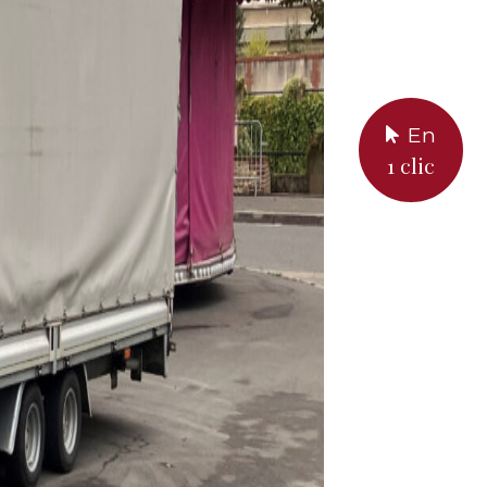
En
1 clic