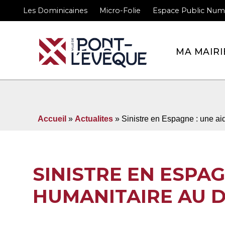
Les Dominicaines
Micro-Folie
Espace Public Num
Bienvenue sur le site 
MA MAIRI
Accueil
»
Actualites
» Sinistre en Espagne : une ai
SINISTRE EN ESPAG
HUMANITAIRE AU D