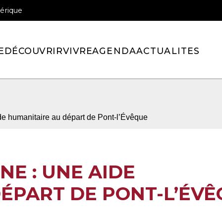
érique
officiel de la ville de Pont-l’Eveque
E
DÉCOUVRIR
VIVRE
AGENDA
ACTUALITES
de humanitaire au départ de Pont-l’Évêque
NE : UNE AIDE
ÉPART DE PONT-L’ÉV