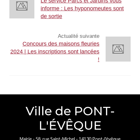
Le service Parcs et Jardins vous
informe : Les hyponomeutes sont
de sortie
Actualité suivante
Concours des maisons fleuries
2024 | Les inscriptions sont lancées
!
Ville de PONT-
L'ÉVÊQUE
Mairie - 58, rue Saint-Michel - 14130 Pont-l'évêque