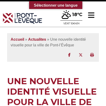
Sélectionner une langue
Ouv
18°C
Bienvenue sur le site officiel de la vi
VENT 10KM/H
Accueil
»
Actualites
» Une nouvelle identité
visuelle pour la ville de Pont-l’Évêque
Partager sur Facebo
Partager sur T
Imprim
UNE NOUVELLE
IDENTITÉ VISUELLE
POUR LA VILLE DE