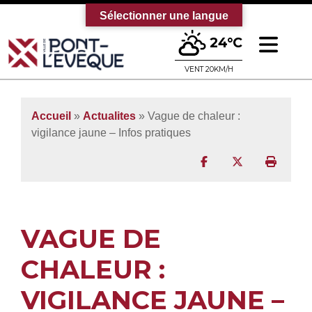
Sélectionner une langue
Ouv
24°C
Bienvenue sur le site officiel de la vi
VENT 20KM/H
Accueil
»
Actualites
» Vague de chaleur :
vigilance jaune – Infos pratiques
Partager sur Facebo
Partager sur T
Imprim
VAGUE DE
CHALEUR :
VIGILANCE JAUNE –