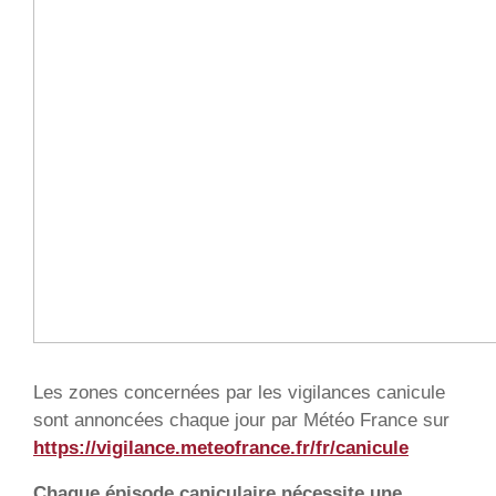
Les zones concernées par les vigilances canicule
sont annoncées chaque jour par Météo France sur
https://vigilance.meteofrance.fr/fr/canicule
Chaque épisode caniculaire nécessite une