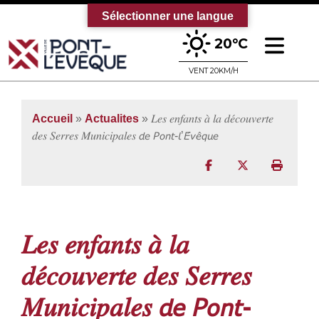
Sélectionner une langue
Ouv
20°C
Bienvenue sur le site officiel de la vi
VENT 20KM/H
Accueil
»
Actualites
» 𝐿𝑒𝑠 𝑒𝑛𝑓𝑎𝑛𝑡𝑠 𝑎̀ 𝑙𝑎 𝑑𝑒́𝑐𝑜𝑢𝑣𝑒𝑟𝑡𝑒
𝑑𝑒𝑠 𝑆𝑒𝑟𝑟𝑒𝑠 𝑀𝑢𝑛𝑖𝑐𝑖𝑝𝑎𝑙𝑒𝑠 𝘥𝘦 𝘗𝘰𝘯𝘵-𝘭’𝘌́𝘷𝘦̂𝘲𝘶𝘦
Partager sur Facebo
Partager sur T
Imprim
𝐿𝑒𝑠 𝑒𝑛𝑓𝑎𝑛𝑡𝑠 𝑎̀ 𝑙𝑎
𝑑𝑒́𝑐𝑜𝑢𝑣𝑒𝑟𝑡𝑒 𝑑𝑒𝑠 𝑆𝑒𝑟𝑟𝑒𝑠
𝑀𝑢𝑛𝑖𝑐𝑖𝑝𝑎𝑙𝑒𝑠 𝘥𝘦 𝘗𝘰𝘯𝘵-