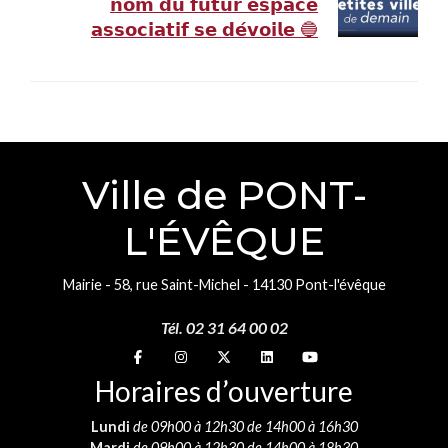
𝗻𝗼𝗺 𝗱𝘂 𝗳𝘂𝘁𝘂𝗿 𝗲𝘀𝗽𝗮𝗰𝗲
𝗮𝘀𝘀𝗼𝗰𝗶𝗮𝘁𝗶𝗳 𝘀𝗲 𝗱𝗲́𝘃𝗼𝗶𝗹𝗲 🔵
Ville de PONT-
L'ÉVÊQUE
Mairie - 58, rue Saint-Michel - 14130 Pont-l'évêque
Tél. 02 31 64 00 02
Suivez-nous sur
Suivez-nous sur
Suivez-nous sur
Suivez-nous sur
Suivez-nous sur
Horaires d’ouverture
Lundi
de 09h00 à 12h30 de 14h00 à 16h30
Mardi
de 09h00 à 12h30 de 14h00 à 18h30