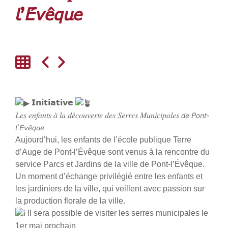
𝘭’𝘌́𝘷𝘦̂𝘲𝘶𝘦
𝗜𝗻𝗶𝘁𝗶𝗮𝘁𝗶𝘃𝗲
𝐿𝑒𝑠 𝑒𝑛𝑓𝑎𝑛𝑡𝑠 𝑎̀ 𝑙𝑎 𝑑𝑒́𝑐𝑜𝑢𝑣𝑒𝑟𝑡𝑒 𝑑𝑒𝑠 𝑆𝑒𝑟𝑟𝑒𝑠 𝑀𝑢𝑛𝑖𝑐𝑖𝑝𝑎𝑙𝑒𝑠 𝘥𝘦 𝘗𝘰𝘯𝘵-
𝘭’𝘌́𝘷𝘦̂𝘲𝘶𝘦
Aujourd’hui, les enfants de l’école publique Terre
d’Auge de Pont-l’Évêque sont venus à la rencontre du
service Parcs et Jardins de la ville de Pont-l’Évêque.
Un moment d’échange privilégié entre les enfants et
les jardiniers de la ville, qui veillent avec passion sur
la production florale de la ville.
Il sera possible de visiter les serres municipales le
1er mai prochain