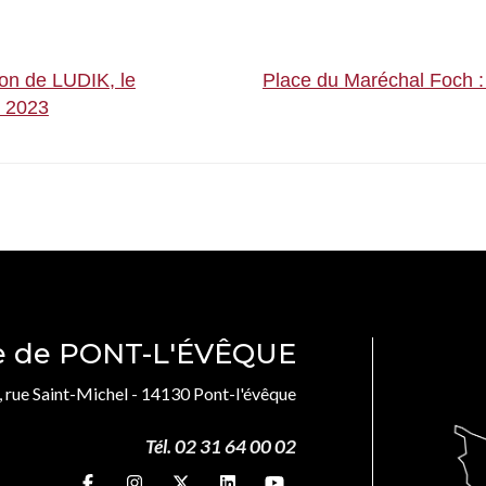
ion de LUDIK, le
Place du Maréchal Foch :
i 2023
le de PONT-L'ÉVÊQUE
, rue Saint-Michel - 14130 Pont-l'évêque
Tél. 02 31 64 00 02
Suivez-nous sur
Suivez-nous sur
Suivez-nous sur
Suivez-nous sur
Suivez-nous sur