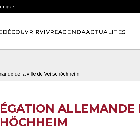
érique
officiel de la ville de Pont-l’Eveque
E
DÉCOUVRIR
VIVRE
AGENDA
ACTUALITES
emande de la ville de Veitschöchheim
LÉGATION ALLEMANDE
SCHÖCHHEIM