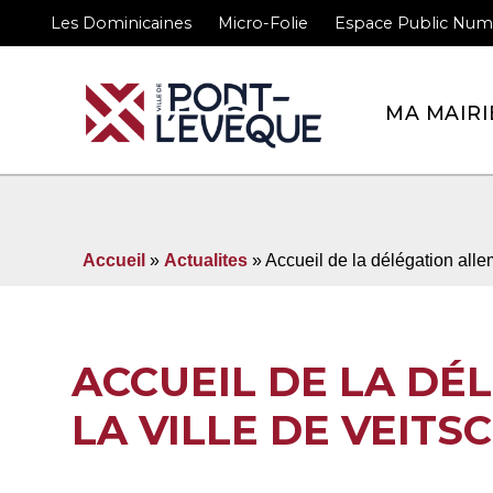
Les Dominicaines
Micro-Folie
Espace Public Num
Bienvenue sur le site 
MA MAIRI
Accueil
»
Actualites
» Accueil de la délégation all
ACCUEIL DE LA DÉ
LA VILLE DE VEIT