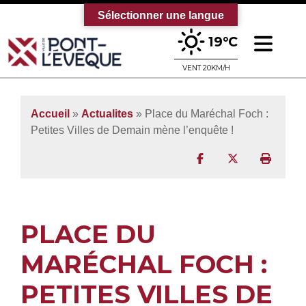
Sélectionner une langue
Ouv
19°C
Bienvenue sur le site officiel de la vi
VENT 20KM/H
Accueil
»
Actualites
» Place du Maréchal Foch :
Petites Villes de Demain mène l’enquête !
Partager sur Facebo
Partager sur T
Imprim
PLACE DU
MARÉCHAL FOCH :
PETITES VILLES DE