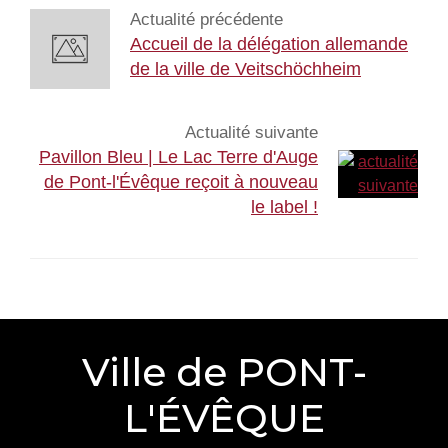
Actualité précédente
Accueil de la délégation allemande
de la ville de Veitschöchheim
Actualité suivante
Pavillon Bleu | Le Lac Terre d'Auge
de Pont-l'Évêque reçoit à nouveau
le label !
Ville de PONT-
L'ÉVÊQUE