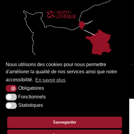
Nous utilisons des cookies pour nous permettre
d'améliorer la qualité de nos services ainsi que notre
PLAN DU SITE
MENTIONS LÉGALES
ACCESSIBILITÉ
accessibilité.
En savoir plus
KREA3
Obligatoires
Fonctionnels
Statistiques
Sauvegarder