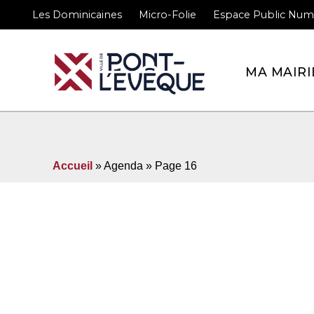
Les Dominicaines
Micro-Folie
Espace Public Num
Bienvenue sur le site 
MA MAIRI
Accueil
» Agenda » Page 16