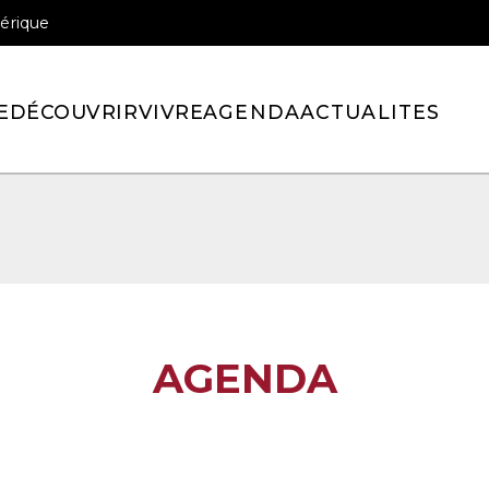
érique
officiel de la ville de Pont-l’Eveque
E
DÉCOUVRIR
VIVRE
AGENDA
ACTUALITES
AGENDA