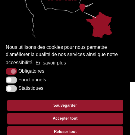
Nous utilisons des cookies pour nous permettre
d'améliorer la qualité de nos services ainsi que notre
PLAN DU SITE
MENTIONS LÉGALES
ACCESSIBILITÉ
accessibilité.
En savoir plus
KREA3
Obligatoires
Fonctionnels
Statistiques
Sauvegarder
Accepter tout
Refuser tout