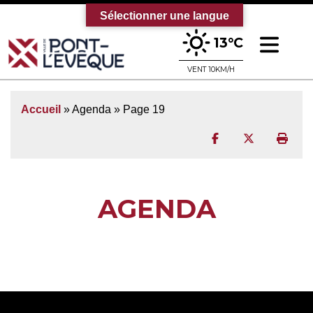
Sélectionner une langue
Ouv
13°C
Bienvenue sur le site officiel de la vi
VENT 10KM/H
Accueil
» Agenda » Page 19
Partager sur Face
Partager sur
Impr
AGENDA