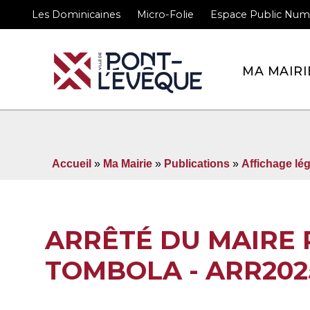
Les Dominicaines
Micro-Folie
Espace Public Num
Bienvenue sur le site 
MA MAIRI
Accueil
»
Ma Mairie
»
Publications
»
Affichage lég
ARRÊTÉ DU MAIRE 
TOMBOLA - ARR202