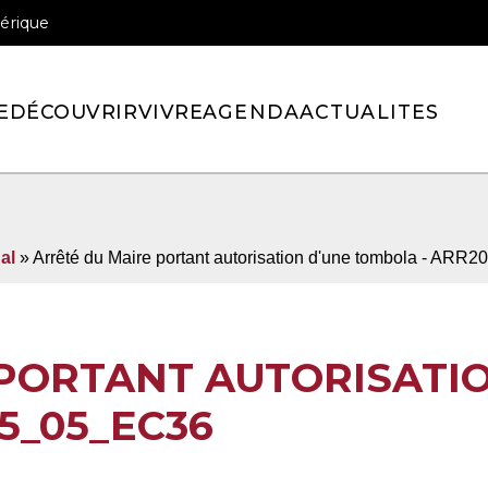
érique
officiel de la ville de Pont-l’Eveque
E
DÉCOUVRIR
VIVRE
AGENDA
ACTUALITES
al
» Arrêté du Maire portant autorisation d'une tombola - AR
PORTANT AUTORISATIO
5_05_EC36