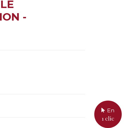
 LE
ON -
En
1 clic