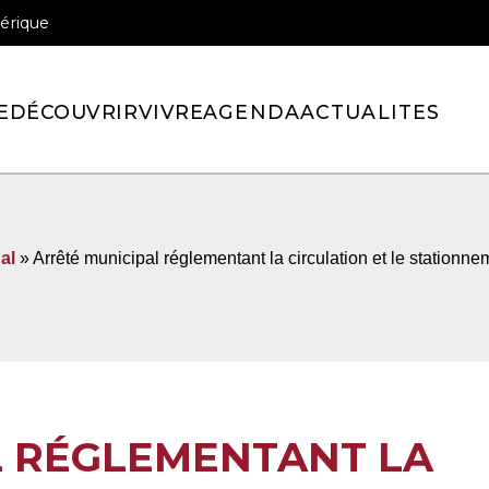
érique
officiel de la ville de Pont-l’Eveque
E
DÉCOUVRIR
VIVRE
AGENDA
ACTUALITES
al
» Arrêté municipal réglementant la circulation et le stationne
L RÉGLEMENTANT LA