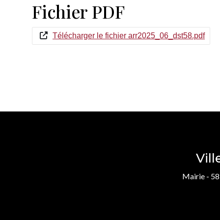
Fichier PDF
Télécharger le fichier arr2025_06_dst58.pdf
Vil
Mairie - 58