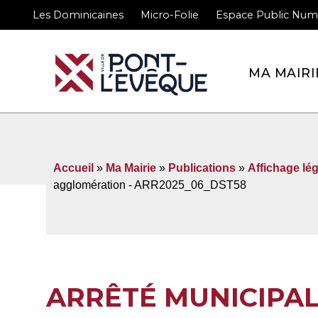
Les Dominicaines
Micro-Folie
Espace Public Num
Bienvenue sur le site 
MA MAIRI
Accueil
»
Ma Mairie
»
Publications
»
Affichage lég
agglomération - ARR2025_06_DST58
ARRÊTÉ MUNICIPA