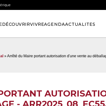
érique
officiel de la ville de Pont-l’Eveque
E
DÉCOUVRIR
VIVRE
AGENDA
ACTUALITES
al
» Arrêté du Maire portant autorisation d'une vente au déba
PORTANT AUTORISATIO
GE - ARR2025_08_EC55