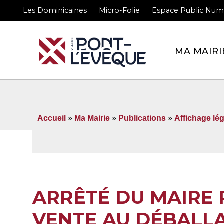
Les Dominicaines
Micro-Folie
Espace Public Num
Bienvenue sur le site 
MA MAIRI
Accueil
»
Ma Mairie
»
Publications
»
Affichage lég
ARRÊTÉ DU MAIRE 
VENTE AU DÉBALLA