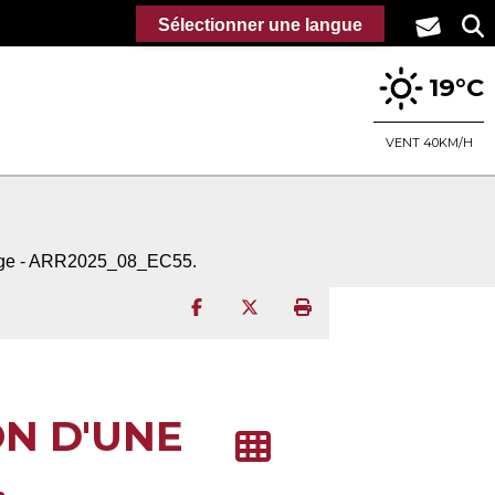
Sélectionner une langue
19°C
VENT 40KM/H
llage - ARR2025_08_EC55.
Partager sur Facebook
Partager sur Twitter
Imprimer la page
N D'UNE
.