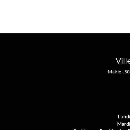
Vil
Mairie - 58
Lund
Mard