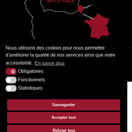
Nous utilisons des cookies pour nous permettre
d'améliorer la qualité de nos services ainsi que notre
PLAN DU SITE
MENTIONS LÉGALES
ACCESSIBILITÉ
accessibilité.
En savoir plus
KREA3
Obligatoires
Fonctionnels
Statistiques
Sauvegarder
Accepter tout
Refuser tout