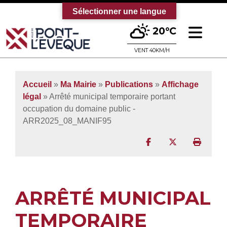
Sélectionner une langue
Ouv
20°C
Bienvenue sur le site officiel de la vi
VENT 40KM/H
Accueil
»
Ma Mairie
»
Publications
»
Affichage
légal
» Arrêté municipal temporaire portant
occupation du domaine public -
ARR2025_08_MANIF95
Partager sur Facebo
Partager sur T
Imprim
ARRÊTÉ MUNICIPAL
TEMPORAIRE