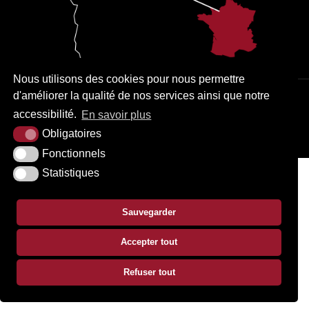
Nous utilisons des cookies pour nous permettre
d'améliorer la qualité de nos services ainsi que notre
PLAN DU SITE
MENTIONS LÉGALES
ACCESSIBILITÉ
accessibilité.
En savoir plus
KREA3
Obligatoires
Fonctionnels
Statistiques
Sauvegarder
Accepter tout
Refuser tout