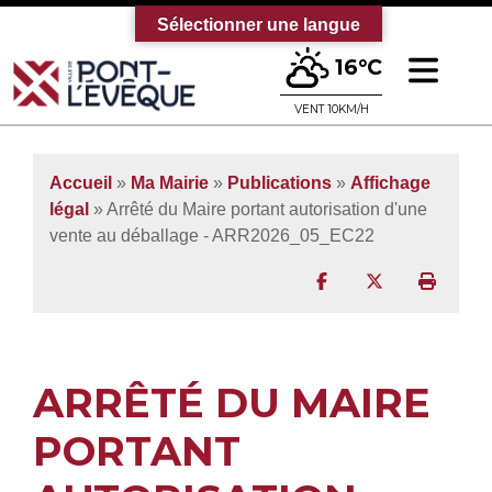
Sélectionner une langue
Ouv
16°C
Bienvenue sur le site officiel de la vi
VENT 10KM/H
Accueil
»
Ma Mairie
»
Publications
»
Affichage
légal
» Arrêté du Maire portant autorisation d'une
vente au déballage - ARR2026_05_EC22
Partager sur Facebo
Partager sur T
Imprim
ARRÊTÉ DU MAIRE
PORTANT