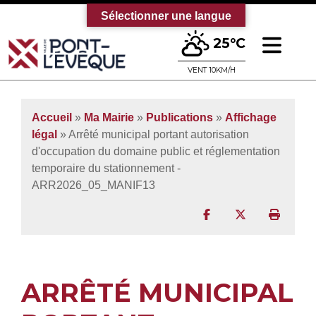
Sélectionner une langue
Ouv
25°C
Bienvenue sur le site officiel de la vi
VENT 10KM/H
Accueil
»
Ma Mairie
»
Publications
»
Affichage
légal
» Arrêté municipal portant autorisation
d'occupation du domaine public et réglementation
temporaire du stationnement -
ARR2026_05_MANIF13
Partager sur Facebo
Partager sur T
Imprim
ARRÊTÉ MUNICIPAL